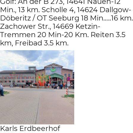
Golf: An der B 273, 14641 Nauen-12
Min., 13 km. Scholle 4, 14624 Dallgow-
Döberitz / OT Seeburg 18 Min…..16 km.
Zachower Str., 14669 Ketzin-
Tremmen 20 Min-20 Km. Reiten 3.5
km, Freibad 3.5 km.
Karls Erdbeerhof